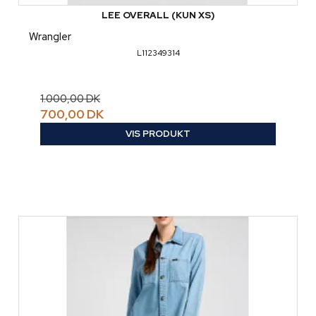
LEE OVERALL (KUN XS)
Wrangler
L112349314
1.000,00 DK
700,00 DK
VIS PRODUKT