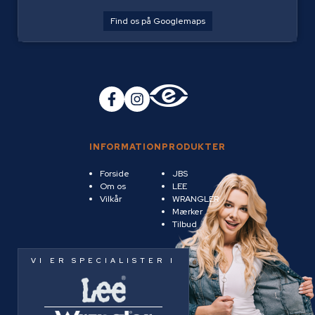
Find os på Googlemaps
INFORMATION
PRODUKTER
Forside
JBS
Om os
LEE
Vilkår
WRANGLER
Mærker
Tilbud
VI ER SPECIALISTER I