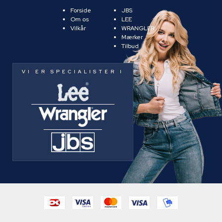
Forside
JBS
Om os
LEE
Vilkår
WRANGLER
Mærker
Tilbud
VI ER SPECIALISTER I