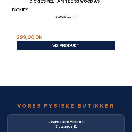
DICKIES PELHAM TEE SS WOOD ASH
DICKIES
DK0A87QJL171
299,00 DK
VIS PRODUKT
VORES FYSISKE BUTIKKER
Jeansstore Hillerød
Slotsgade 12