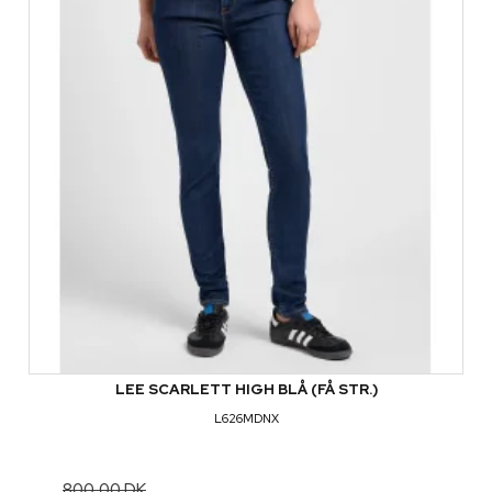
LEE SCARLETT HIGH BLÅ (FÅ STR.)
L626MDNX
800,00 DK