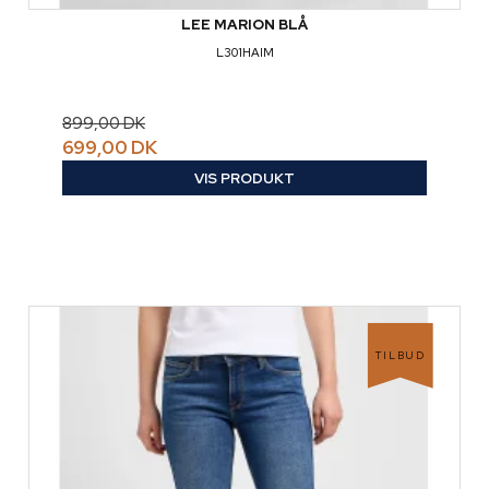
LEE MARION BLÅ
L301HAIM
899,00 DK
699,00 DK
VIS PRODUKT
TILBUD