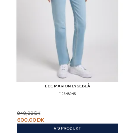
LEE MARION LYSEBLÅ
112348945
849,00 DK
600,00 DK
VIS PRODUKT