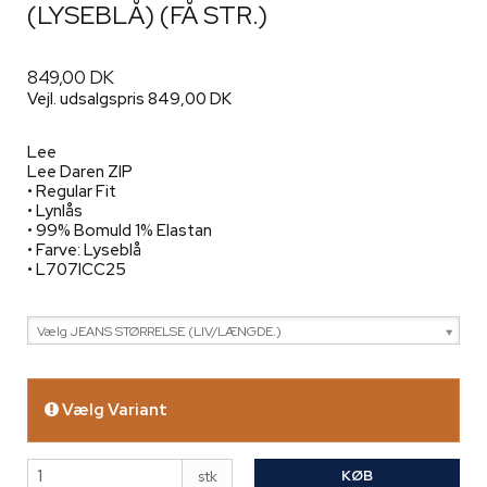
(LYSEBLÅ) (FÅ STR.)
849,00 DK
Vejl. udsalgspris 849,00 DK
Lee
Lee Daren ZIP
• Regular Fit
• Lynlås
• 99% Bomuld 1% Elastan
• Farve: Lyseblå
• L707ICC25
Vælg JEANS STØRRELSE (LIV/LÆNGDE.)
Vælg Variant
KØB
stk