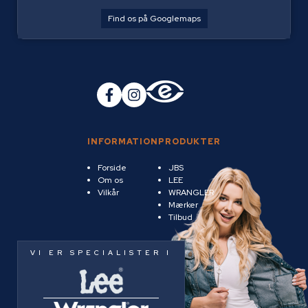
Find os på Googlemaps
INFORMATION
PRODUKTER
Forside
JBS
Om os
LEE
Vilkår
WRANGLER
Mærker
Tilbud
VI ER SPECIALISTER I