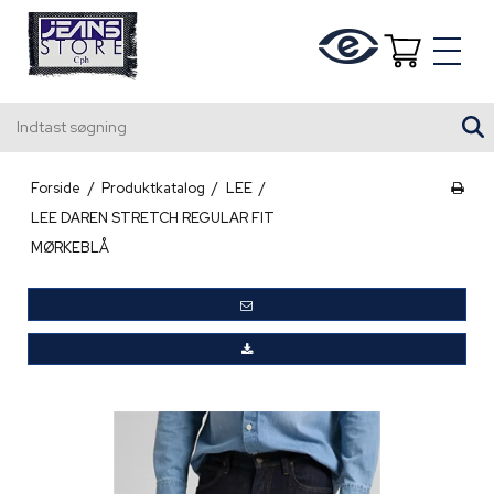
Indtast søgning
Forside
/
Produktkatalog
/
LEE
/
LEE DAREN STRETCH REGULAR FIT
MØRKEBLÅ