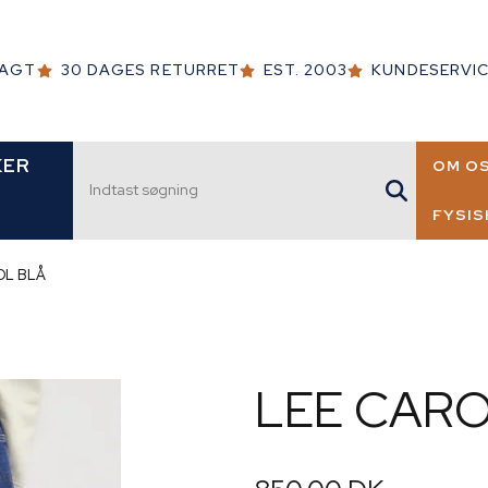
RAGT
30 DAGES RETURRET
EST. 2003
KUNDESERVICE
Indtast søgning
KER
OM O
FYSIS
LARS
OL BLÅ
16 -C
SLOTS
HILLE
LEE CARO