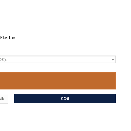
Elastan
E.)..
KØB
stk