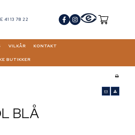
 41 13 78 22
S
VILKÅR
KONTAKT
KE BUTIKKER
BJØRNSSTRÆDE
PH CITY
GADE 12 -
RØD
L BLÅ