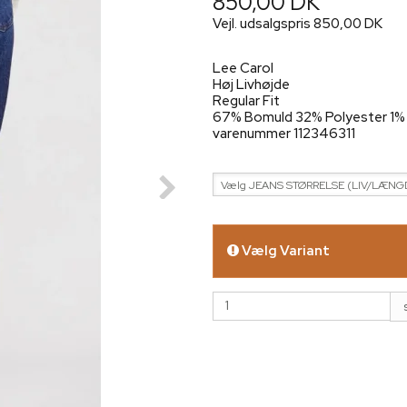
850,00 DK
Vejl. udsalgspris 850,00 DK
Lee Carol
Høj Livhøjde
Regular Fit
67% Bomuld 32% Polyester 1% 
varenummer 112346311
Vælg JEANS STØRRELSE (LIV/LÆNGD
Vælg Variant