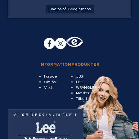
Find os på Googlemaps
INFORMATION
PRODUKTER
Forside
JBS
Om os
LEE
Vilkår
WRANGLER
Mærker
Tilbud
VI ER SPECIALISTER I