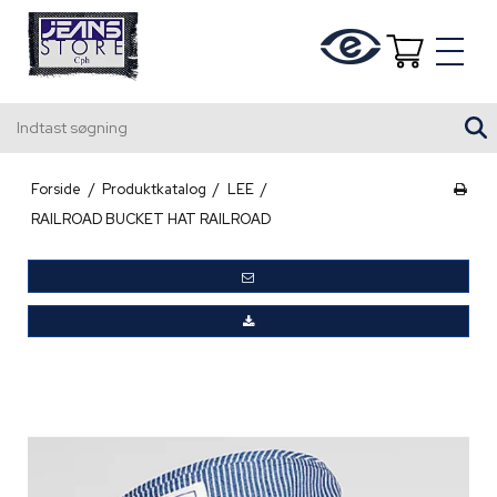
Indtast søgning
Forside
/
Produktkatalog
/
LEE
/
RAILROAD BUCKET HAT RAILROAD