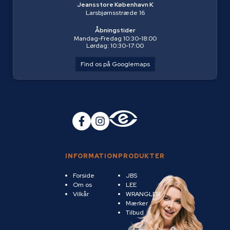
Jeansstore København K
Larsbjørnsstræde 16
Åbningstider
Mandag-Fredag 10:30-18:00
Lørdag: 10:30-17:00
Find os på Googlemaps
INFORMATION
PRODUKTER
Forside
JBS
Om os
LEE
Vilkår
WRANGLER
Mærker
Tilbud