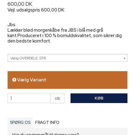
600,00 DK
Vejl. udsalgspris 600,00 DK
Jbs
Lækker blød morgenkåbe fra JBS i blå med grå
kant.Produceret i 100 % bomuldskvalitet, som sikrer dig
den bedste komfort.
Vælg OVERDELE. STR.
Vælg Variant
KØB
stk
SPØRG OS
FRAGT INFO
Har du spørgsmål til denne vare?