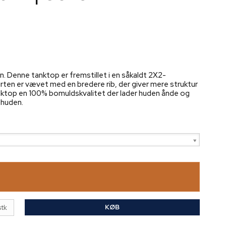
gn. Denne tanktop er fremstillet i en såkaldt 2X2-
hirten er vævet med en bredere rib, der giver mere struktur
nktop en 100% bomuldskvalitet der lader huden ånde og
 huden.
KØB
stk