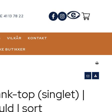
 41 13 78 22
S
VILKÅR
KONTAKT
KE BUTIKKER
BJØRNSSTRÆDE
PH CITY
GADE 12 -
RØD
ank-top (singlet) |
d | sort