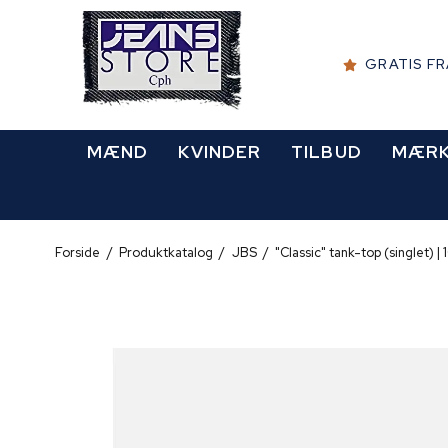
GRATIS F
MÆND
KVINDER
TILBUD
MÆR
Forside
/
Produktkatalog
/
JBS
/
"Classic" tank-top (singlet) |