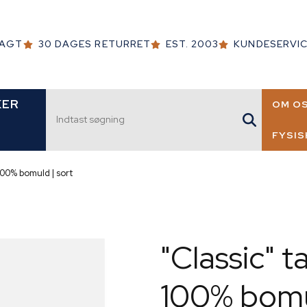
RAGT
30 DAGES RETURRET
EST. 2003
KUNDESERVICE
Indtast søgning
KER
OM O
FYSIS
LARS
 100% bomuld | sort
16 -C
SLOTS
HILLE
"Classic" t
100% bomul